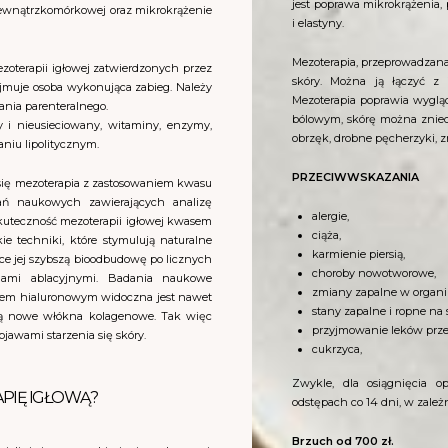
jest poprawa mikrokrążenia,
y zewnątrzkomórkowej oraz mikrokrążenie
i elastyny.
Mezoterapia, przeprowadzana 
oterapii igłowej zatwierdzonych przez
skóry. Można ją łączyć z 
ejmuje osoba wykonująca zabieg. Należy
Mezoterapia poprawia wygląd
ania parenteralnego.
bólowym, skórę można zniecz
 i nieusieciowany, witaminy, enzymy,
obrzęk, drobne pęcherzyki, zn
niu lipolitycznym.
PRZECIWWSKAZANIA
y się mezoterapia z zastosowaniem kwasu
dań naukowych zawierających analizę
alergie,
skuteczność mezoterapii igłowej kwasem
ciąża,
kie techniki, które stymulują naturalne
karmienie piersią,
jące jej szybszą bioodbudowę po licznych
choroby nowotworowe,
gami ablacyjnymi. Badania naukowe
zmiany zapalne w organi
asem hialuronowym widoczna jest nawet
stany zapalne i ropne na 
są nowe włókna kolagenowe. Tak więc
przyjmowanie leków prz
awami starzenia się skóry.
cukrzyca,
Zwykle, dla osiągnięcia 
APIĘ IGŁOWĄ?
odstępach co 14 dni, w zależn
Brzuch od 700 zł.