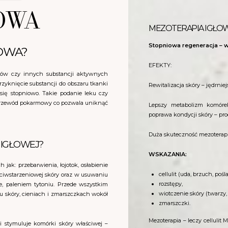
OWA
MEZOTERAPIA IGŁOW
Stopniowa regeneracja – w
OWA?
EFEKTY:
ków czy innych substancji aktywnych
zyknięcie substancji do obszaru tkanki
Rewitalizacja skóry – jędrni
się stopniowo. Takie podanie leku czy
t przewód pokarmowy co pozwala uniknąć
Lepszy metabolizm komórek
poprawa kondycji skóry – pro
Duża skuteczność mezoterapii
I IGŁOWEJ?
WSKAZANIA:
 jak: przebarwienia, łojotok, osłabienie
cellulit (uda, brzuch, pośl
zeciwstarzeniowej skóry oraz w usuwaniu
rozstępy,
e, paleniem tytoniu. Przede wszystkim
wiotczenie skóry (twarzy, 
asku skóry, cieniach i zmarszczkach wokół
zmarszczki.
Mezoterapia – leczy cellulit 
 stymuluje komórki skóry właściwej –