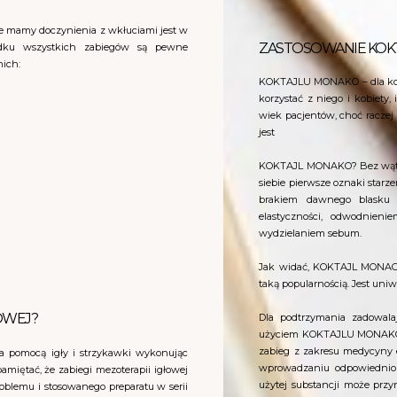
że mamy doczynienia z wkłuciami jest w
ZASTOSOWANIE KOKT
adku wszystkich zabiegów są pewne
nich:
KOKTAJLU MONAKO – dla kog
korzystać z niego i kobiety
wiek pacjentów, choć raczej
jest
KOKTAJL MONAKO? Bez wątpien
siebie pierwsze oznaki starz
brakiem dawnego blasku 
elastyczności, odwodnien
wydzielaniem sebum.
Jak widać, KOKTAJL MONACO s
taką popularnością. Jest uni
OWEJ?
Dla podtrzymania zadowala
użyciem KOKTAJLU MONAKO. D
zabieg z zakresu medycyny e
a pomocą igły i strzykawki wykonując
wprowadzaniu odpowiednio 
amiętać, że zabiegi mezoterapii igłowej
użytej substancji może przy
oblemu i stosowanego preparatu w serii