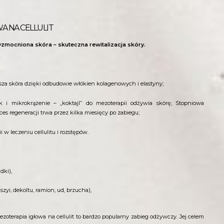
A NA CELLULIT
zmocniona skóra – skuteczna rewitalizacja skóry.
ejsza skóra dzięki odbudowie włókien kolagenowych i elastyny;
 i mikrokrążenie – „koktajl” do mezoterapii odżywia skórę; Stopniowa
ces regeneracji trwa przez kilka miesięcy po zabiegu;
 w leczeniu cellulitu i rozstępów.
adki),
szyi, dekoltu, ramion, ud, brzucha),
Mezoterapia igłowa na cellulit to bardzo popularny zabieg odżywczy. Jej celem