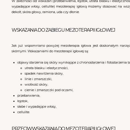
W zależności od wskazań (przebarwienia, łojotok, utrata blasku i elastycznośc
wypadające włosy, cellulite) mezoterapię igłową możemy stosować na wszystk
dekolt, skóra głowy, ramiona, uda czy dłonie.
WSKAZANIA DO ZABIEGU MEZOTERAPII IGŁOWEJ
Jak już wspomniano powyżej mezoterapia igłowa jest doskonałym narzę
skórnymi. Wskazaniami do mezoterapii igłowej są:
objawy starzenia się skóry wynikające z chronostarzenia i fotostarzenia ta
utrata blasku i elastyczności,
spadek nawilżenia skóry,
linie i zmarszczki,
wiotkość skóry,
cienie i zmarszczki pod oczami,
przebarwienia,
łojotok,
słabe i wypadające włosy,
cellulite.
PRZECIWWSKAZANIA DO MEZOTERAPII IGŁOWEJ