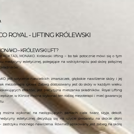
.
O ROYAL - LIFTING KRÓLEWSKI
MONAKO – KRÓLEWSKI LIFT?
est KOKTAJL MONAKO. Królewski lifting – bo tak potocznie mówi się o tym
resu medycyny estetycznej, polegające na wstrzyknięciu pod skórę potężnej
 składników.
est spłycenie niewielkich zmarszczek, głębokie nawilżenie skóry i jej
 jak mezoterapia igłowa. Zabieg dostosowany jest do skóry w każdym wieku.
askakujących efektów, jest precyzyjna mieszanka składników. Royal Lifting
ecepturze, w Klinice można wykonać ten rodzaj mezoterapii i mieć gwarancję
tu.
można wykonać na następujących partiach ciała: twarz, szyja, dekolt.
 medycyny estetycznej decydują się na użycie preparatu na skórze dłoni
– zastrzyku mocnego nawilżenia. Również aplikowany jest zabieg na skórę