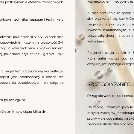
kosmetologiem medycyny est
elu podtrzymania efektów zabiegowych
Klinice spotkanie ze specjal
aby przekonać się, czy król
órkowa, technika nappage i technika z
pacjenci mają do wyboru in
kwasem hialuronowym, a t
poszarzałą skórą i z coraz 
adzenia powierzchni skóry. W technice
koktajlami.
d odpowiednim kątem na głębokość 3-4
skóry. Z kolei technikę z wytworzeniem
Pacjenci i pacjentki Klini
 policzków, szyi, dekoltu, grzbietu rąk,
która trafia wprost pod sk
odżywiające, pomaga w regener
z pacjentem szczegółową konsultację,
acjent jest informowany o procedurze
tępowaniu pozabiegowym, a następnie
SZCZEGÓŁY ZABIEGU
Przygotowanie i zalecenia
i po zabiegu są:
Do zabiegu znanym jako KO
tóre znikną w ciągu kilku dni,
innych zabiegów mezoterapi
sauny – źle oddziałują na sk
personel Kliniki dba o odpo