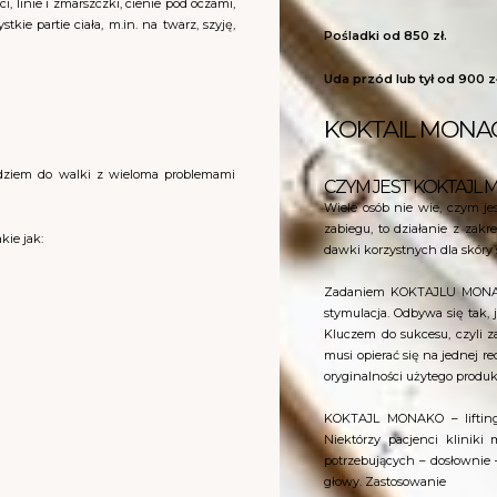
i, linie i zmarszczki, cienie pod oczami,
ie partie ciała, m.in. na twarz, szyję,
Pośladki od 850 zł.
Uda przód lub tył od 900 zł
KOKTAIL MONAC
dziem do walki z wieloma problemami
CZYM JEST KOKTAJL 
Wiele osób nie wie, czym j
zabiegu, to działanie z zak
kie jak:
dawki korzystnych dla skóry
Zadaniem KOKTAJLU MONAKO j
stymulacja. Odbywa się tak,
Kluczem do sukcesu, czyli z
musi opierać się na jednej r
oryginalności użytego produk
KOKTAJL MONAKO – lifting 
Niektórzy pacjenci kliniki
potrzebujących – dosłownie 
głowy. Zastosowanie