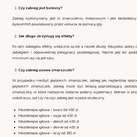
Czy zabieg jest bolesny?
Zabieg wykonywany jest w znieczuleniu miejscowym i jest bezbolesny.
dyskomfort powodowany przez wkłucia za pomocą igły.
Jak długo utrzymują się efekty?
Po serii zabiegów efekty widoczne są rok a nawet dłużej. Wszystko zależy 
zabiegiem i odpowiedniej pielęgnacji pozabiegowej. Ważne jest też pod
minimum raz na pół roku.
Czy zabieg usuwa zmarszczki?
W przypadku niezbyt głębokich zmarszczek, zabieg jak najbardziej spły
głębokich zmarszczek, zabieg może być terapią poprzedzającą zastoso
zmarszczkę, w która następnie zostanie podany wypełniacz. Jednak w przy
wokół oczu, ust czy na szyi zabieg jest wysoce skuteczny.
Mezoterapia igłowa – twarz 0d 450 zł
Mezoterapia igłowa – szyja od 450 zł
Mezoterapia igłowa – dekolt od 450 zł
Mezoterapia igłowa – dłonie od 450 zł
Mezoterapia igłowa – oczy od 350 zł