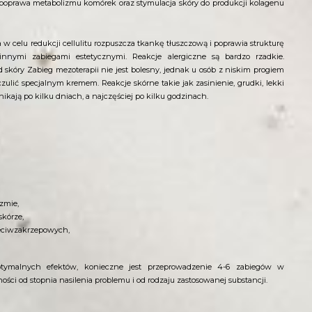
 poprawa metabolizmu komórek oraz stymulacja skóry do produkcji kolagenu
w celu redukcji cellulitu rozpuszcza tkankę tłuszczową i poprawia strukturę
innymi zabiegami estetycznymi. Reakcje alergiczne są bardzo rzadkie.
 skóry Zabieg mezoterapii nie jest bolesny, jednak u osób z niskim progiem
ulić specjalnym kremem. Reakcje skórne takie jak zasinienie, grudki, lekki
ikają po kilku dniach, a najczęściej po kilku godzinach.
zmie,
skórze,
eciwzakrzepowych,
optymalnych efektów, konieczne jest przeprowadzenie 4-6 zabiegów w
ości od stopnia nasilenia problemu i od rodzaju zastosowanej substancji.