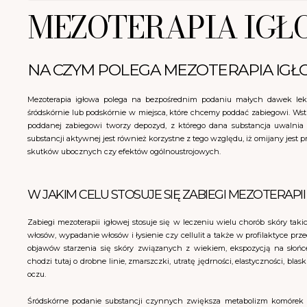
MEZOTERAPIA IGŁ
NA CZYM POLEGA MEZOTERAPIA IGŁ
Mezoterapia igłowa polega na bezpośrednim podaniu małych dawek le
śródskórnie lub podskórnie w miejsca, które chcemy poddać zabiegowi. Wstr
poddanej zabiegowi tworzy depozyd, z którego dana substancja uwalnia 
substancji aktywnej jest również korzystne z tego względu, iż omijany jes
skutków ubocznych czy efektów ogólnoustrojowych.
W JAKIM CELU STOSUJE SIĘ ZABIEGI MEZOTERAPI
Zabiegi mezoterapii igłowej stosuje się w leczeniu wielu chorób skóry takich
włosów, wypadanie włosów i łysienie czy cellulit a także w profilaktyce pr
objawów starzenia się skóry związanych z wiekiem, ekspozycją na słońc
chodzi tutaj o drobne linie, zmarszczki, utratę jędrności, elastyczności, bl
oczu.
Śródskórne podanie substancji czynnych zwiększa metabolizm komórek i