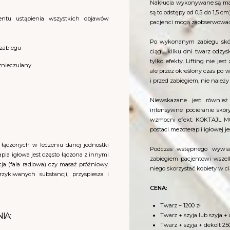
Nakłucia wykonywane są mal
są to odstępy od 0,5 do 1,5 c
ntu ustąpienia wszystkich objawów
pacjenci mogą zaobserwować 
Po wykonanym zabiegu skóra
 zabiegu
ciągu kilku dni twarz odzys
tylko efekty. Lifting nie j
znieczulany.
ale przez określony czas po w
i przed zabiegiem, nie należy
Niewskazane jest również 
intensywne pocieranie skór
wzmocni efekt. KOKTAJL M
postaci mezoterapii igłowej 
i łączonych w leczeniu danej jednostki
Podczas wstępnego wywiad
pia igłowa jest często łączona z innymi
zabiegiem pacjentowi wsze
ja (fala radiowa) czy masaż próżniowy.
niego skorzystać kobiety w c
zykiwanych substancji, przyspiesza i
CENA:
Twarz – 1200 zł
IA:
Twarz + szyja lub szyja + 
Twarz + szyja + dekolt 25