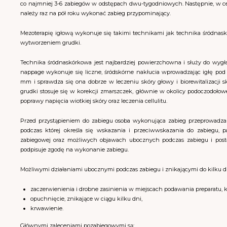
co najmniej 3-6 zabiegów w odstępach dwu-tygodniowych. Następnie, w c
należy raz na pół roku wykonać zabieg przypominający.
Mezoterapię igłową wykonuje się takimi technikami jak technika śródnask
wytworzeniem grudki.
Technika śródnaskórkowa jest najbardziej powierzchowna i służy do wygł
nappage wykonuje się liczne, śródskórne nakłucia wprowadzając igłę po
mm i sprawdza się ona dobrze w leczeniu skóry głowy i biorewitalizacji 
grudki stosuje się w korekcji zmarszczek, głównie w okolicy podoczodołowej,
poprawy napięcia wiotkiej skóry oraz leczenia cellulitu.
Przed przystąpieniem do zabiegu osoba wykonująca zabieg przeprowadza 
podczas której określa się wskazania i przeciwwskazania do zabiegu, p
zabiegowej oraz możliwych objawach ubocznych podczas zabiegu i pos
podpisuje zgodę na wykonanie zabiegu.
Możliwymi działaniami ubocznymi podczas zabiegu i znikającymi do kilku dn
zaczerwienienia i drobne zasinienia w miejscach podawania preparatu, k
opuchnięcie, znikające w ciągu kilku dni,
krwawienie.
Głównymi zaleceniami pozabiegowymi są: