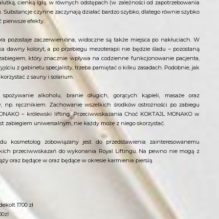
utką, cienką igłą, w równych odstępach (w zależności od zapotrzebowania
m). Substancje czynne zaczynają działać bardzo szybko, dlatego równie szybko
pierwsze efekty.
 pozostaje zaczerwieniona, widoczne są także miejsca po nakłuciach. W
ka dawny koloryt, a po przebiegu mezoterapii nie będzie śladu – pozostaną
est zabiegiem, który znacznie wpływa na codzienne funkcjonowanie pacjenta,
yjściu z gabinetu specjalisty, trzeba pamiętać o kilku zasadach. Podobnie, jak
 korzystać z sauny i solarium.
spożywanie alkoholu, branie długich, gorących kąpieli, masaże oraz
y, np. ręcznikiem. Zachowanie wszelkich środków ostrożności po zabiegu
ONAKO – królewski lifting. Przeciwwskazania Choć KOKTAJL MONAKO w
jest zabiegiem uniwersalnym, nie każdy może z niego skorzystać.
u kosmetolog zobowiązany jest do przedstawienia zainteresowanemu
lkich przeciwwskazań do wykonania Royal Liftingu. Na pewno nie mogą z
iąży oraz będące w oraz będące w okresie karmienia piersią.
dekolt 1700 zł
00zl