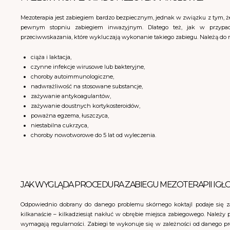
Mezoterapia jest zabiegiem bardzo bezpiecznym, jednak w związku z tym, 
pewnym stopniu zabiegiem inwazyjnym. Dlatego też, jak w przyp
przeciwwskazania, które wykluczają wykonanie takiego zabiegu. Należą do 
ciąża i laktacja,
czynne infekcje wirusowe lub bakteryjne,
choroby autoimmunologiczne,
nadwrażliwość na stosowane substancje,
zażywanie antykoagulantów,
zażywanie doustnych kortykosteroidów,
poważna egzema, łuszczyca,
niestabilna cukrzyca,
choroby nowotworowe do 5 lat od wyleczenia.
JAK WYGLĄDA PROCEDURA ZABIEGU MEZOTERAPII IGŁ
Odpowiednio dobrany do danego problemu skórnego koktajl podaje się z
kilkanaście – kilkadziesiąt nakłuć w obrębie miejsca zabiegowego. Należy p
wymagają regularności. Zabiegi te wykonuje się w zależności od danego pr