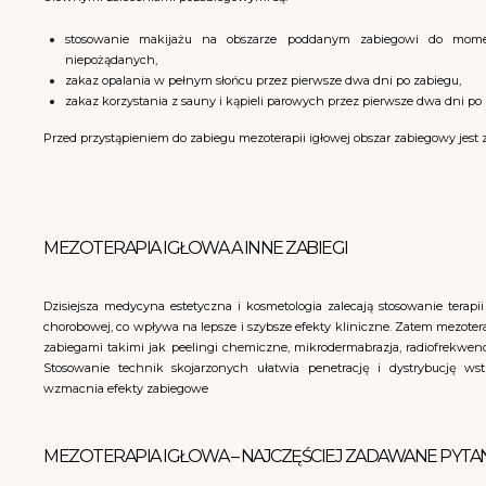
stosowanie makijażu na obszarze poddanym zabiegowi do mome
niepożądanych,
zakaz opalania w pełnym słońcu przez pierwsze dwa dni po zabiegu,
zakaz korzystania z sauny i kąpieli parowych przez pierwsze dwa dni po
Przed przystąpieniem do zabiegu mezoterapii igłowej obszar zabiegowy jest 
MEZOTERAPIA IGŁOWA A INNE ZABIEGI
Dzisiejsza medycyna estetyczna i kosmetologia zalecają stosowanie terapi
chorobowej, co wpływa na lepsze i szybsze efekty kliniczne. Zatem mezotera
zabiegami takimi jak peelingi chemiczne, mikrodermabrazja, radiofrekwenc
Stosowanie technik skojarzonych ułatwia penetrację i dystrybucję wstr
wzmacnia efekty zabiegowe
MEZOTERAPIA IGŁOWA – NAJCZĘŚCIEJ ZADAWANE PYTAN