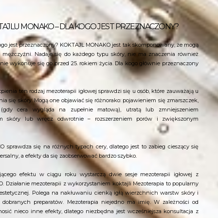
AJLU MONAKO – DLA KOGO JEST PRZEZNACZONY?
o jest przeznaczony? KOKTAJL MONAKO jest tak skomponowany, że mogą
, i mężczyźni. Nadaje się do każdego typu skóry, nie ma znaczenia również
 nie wykonuje się go przed 25. rokiem życia. Dla kogo głównie przeznaczony
ia ten rodzaj mezoterapii igłowej sprawdzi się u osób, które zauważają u
enia się skóry. Mogą one objawiać się różnorako: pojawieniem się zmarszczek,
(gdy cera wygląda na zupełnie matową), utratą lub zmniejszeniem
iem skóry lub wręcz odwrotnie – rozszerzeniem porów i zwiększonym
prawdza się na różnych typach cery, dlatego jest to zabieg cieszący się
wersalny, a efekty da się zaobserwować bardzo szybko.
jącego efektu w ciągu roku wystarczą dwie sesje mezoterapii igłowej z
ziałanie mezoterapii z wykorzystaniem koktajli Mezoterapia to popularny
stetycznej. Polega na nakłuwaniu cienką igłą wierzchnich warstw skóry i
dobranych preparatów. Mezoterapia niejedno ma imię. W zależności od
nosić nieco inne efekty, dlatego niezbędna jest wcześniejsza konsultacja z