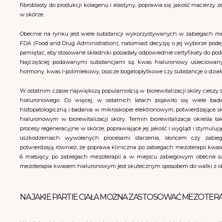
fibroblasty do produkcji kolagenu i elastyny, poprawia się jakość macierz
w skórze.
Obecnie na rynku jest wiele substancji wykorzystywanych w zabiegach mez
FDA (Food and Drug Administration), natomiast decyzję o jej wyborze pod
pamiętać, aby stosowane składniki posiadały odpowiednie certyfikaty do pod
Najczęściej podawanymi substancjami są: kwas hialuronowy usieciowany
hormony, kwas l-polimlekowy, osocze bogatopłytkowe czy substancje o działa
W ostatnim czasie największą popularnością w biorewitalizacji skóry ciesz
hialuronowego. Co więcej, w ostatnich latach pojawiło się wiele ba
histopatologiczną i badania w mikroskopie elektronowym, potwierdzające 
hialuronowym w biorewitalizacji skóry. Termin biorewitalizacja określa ta
procesy regeneracyjne w skórze, poprawiające jej jakość i wygląd i stymulu
uszkodzeniach wywołanych procesami starzenia, słońcem czy zabie
potwierdzają również, że poprawa kliniczna po zabiegach mezoterapii kw
6 miesięcy po zabiegach mezoterapii a w miejscu zabiegowym obecne 
mezoterapia kwasem hialuronowym jest skutecznym sposobem do walki z obj
NA JAKIE PARTIE CIAŁA MOŻNA ZASTOSOWAĆ MEZOTER