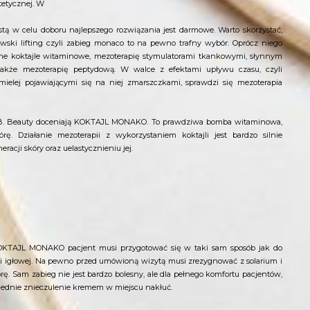
etycznej. W
istą w celu doboru najlepszego rozwiązania jest darmowe. Warto skorzystać,
ewski lifting czyli zabieg monaco to na pewno trafny wybór. Oprócz niego
ne koktajle witaminowe, mezoterapię stymulatorami tkankowymi, słynnym
akże mezoterapię peptydową. W walce z efektami upływu czasu, czyli
śmielej pojawiającymi się na niej zmarszczkami, sprawdzi się mezoterapia
ki B. Beauty doceniają KOKTAJL MONAKO. To prawdziwa bomba witaminowa,
órę. Działanie mezoterapii z wykorzystaniem koktajli jest bardzo silnie
acji skóry oraz uelastycznieniu jej.
KTAJL MONAKO pacjent musi przygotować się w taki sam sposób jak do
i igłowej. Na pewno przed umówioną wizytą musi zrezygnować z solarium i
órę. Sam zabieg nie jest bardzo bolesny, ale dla pełnego komfortu pacjentów,
wiednie znieczulenie kremem w miejscu nakłuć.