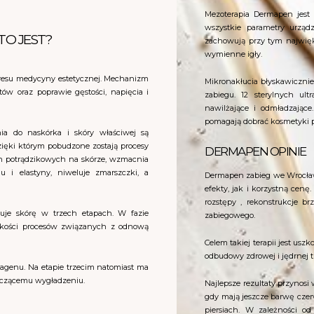
Mezoterapia Dermapen jest 
wszystkie parametry urządz
TO JEST?
zachowują przy tym najwięks
wymienne igły.
kresu medycyny estetycznej. Mechanizm
Mikronakłucia błyskawicznie
stów oraz poprawie gęstości, napięcia i
zabiegu. 12 sterylnych ultr
nawilżające i odmładzające
pomagają dobrać kosmetyki 
ia do naskórka i skóry właściwej są
ięki którym pobudzone zostają procesy
DERMAPEN OPINIE
izn potrądzikowych na skórze, wzmacnia
u i elastyny, niweluje zmarszczki, a
Dermapen zabieg we Wrocławi
efekty, jak i korzystną cenę.
rozstępy , rekonstrukcje b
uje skórę w trzech etapach. W fazie
zabiegowego.
bkości procesów związanych z odnową
Celem takiej terapii jest us
odbudowy zdrowej i jędrnej t
olagenu. Na etapie trzecim natomiast ma
naczącemu wygładzeniu.
Najlepsze rezultaty przynos
gdy mają jeszcze barwę czer
piersiach. W zależności od 