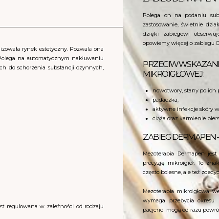
Polega on na podaniu sub
zastosowanie, świetnie dzia
dzięki zabiegowi obserwu
opowiemy więcej o zabiegu D
izowała rynek estetyczny. Pozwala ona
 Polega na automatycznym nakłuwaniu
PRZECIWWSKAZANI
ch do schorzenia substancji czynnych,
MIKROIGŁOWEJ:
nowotwory, stany po ich 
padaczka,
aktywne infekcje skóry w
ciąża oraz karmienie piers
ZABIEG DERMAPEN 
Mezoterapia Dermapen jes
precyzję mikroigieł. To zna
często bolesne, ale też zdec
Mezoterapia mikroigłowa we
wymaga przebycia okresu r
est regulowana w zależności od rodzaju
pacjenci mogą od razu powróc