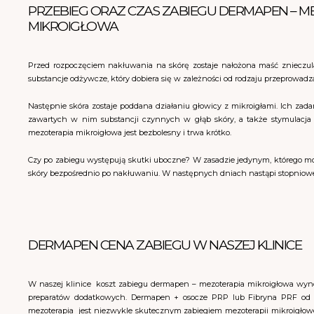
PRZEBIEG ORAZ CZAS ZABIEGU DERMAPEN – M
MIKROIGŁOWA
Przed rozpoczęciem nakłuwania na skórę zostaje nałożona maść znieczulaj
substancje odżywcze, który dobiera się w zależności od rodzaju przeprowad
Następnie skóra zostaje poddana działaniu głowicy z mikroigłami. Ich zad
zawartych w nim substancji czynnych w głąb skóry, a także stymulacja 
mezoterapia mikroigłowa jest bezbolesny i trwa krótko.
Czy po zabiegu występują skutki uboczne? W zasadzie jedynym, którego moż
skóry bezpośrednio po nakłuwaniu. W następnych dniach nastąpi stopniowe 
DERMAPEN CENA ZABIEGU W NASZEJ KLINICE
W naszej klinice koszt zabiegu dermapen – mezoterapia mikroigłowa wynosi
preparatów dodatkowych. Dermapen + osocze PRP lub Fibryna PRF od 1
mezoterapia jest niezwykle skutecznym zabiegiem mezoterapii mikroigł