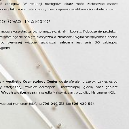
ść zabiegów. W redukcji rozstępów lekarz może zastosować osocze
onowy lub inne substancje czynne o największej aktywności i skuteczności.
OIGŁOWA – DLA KOGO?
 mogą skorzystać zarówno mężczyźni, jak i kobiety. Pobudzenie produkcji
że skóra będzie napięta, elastyczna, a zmarszczki wyraźnie spłycone. Chociaż
o pierwszej wizycie, zazwyczaj zalecana jest seria 3-5 zabiegów
ygodni.
y – Aesthetic Kosmetology Center
, gdzie oferujemy szeroki zakres usług
 estetycznej, również dermapen i mezoterapię igłową. Nasz gabinet
e
Wrocławiu (Leśnica)
, na osiedlu Malowniczym, przy ulicy Hartmana 4/2U.
ować pod numerem telefonu
796-049-312
, lub
506-429-544
.