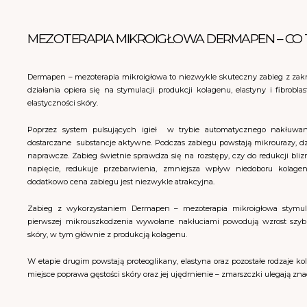
MEZOTERAPIA MIKROIGŁOWA DERMAPEN – CO 
Dermapen – mezoterapia mikroigłowa to niezwykle skuteczny zabieg z za
działania opiera się na stymulacji produkcji kolagenu, elastyny i fibrobla
elastyczności skóry.
Poprzez system pulsujących igieł w trybie automatycznego nakłuwan
dostarczane substancje aktywne. Podczas zabiegu powstają mikrourazy, dz
naprawcze. Zabieg świetnie sprawdza się na rozstępy, czy do redukcji bl
napięcie, redukuje przebarwienia, zmniejsza wpływ niedoboru kolagen
dodatkowo cena zabiegu jest niezwykle atrakcyjna.
Zabieg z wykorzystaniem Dermapen – mezoterapia mikroigłowa stymul
pierwszej mikrouszkodzenia wywołane nakłuciami powodują wzrost szy
skóry, w tym głównie z produkcją kolagenu.
W etapie drugim powstają proteoglikany, elastyna oraz pozostałe rodzaje k
miejsce poprawa gęstości skóry oraz jej ujędrnienie – zmarszczki ulegają z