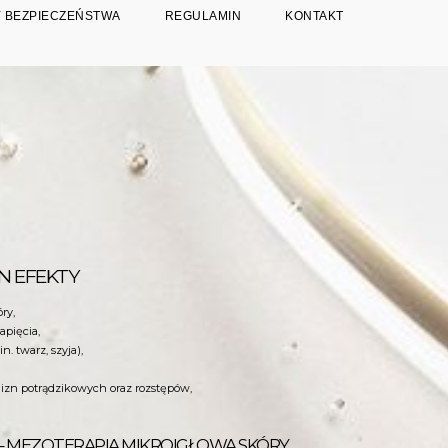
 BEZPIECZEŃSTWA
REGULAMIN
KONTAKT
N EFEKTY
ry,
apięcia,
. twarz, szyja),
blizn potrądzikowych oraz rozstępów,
– MEZOTERAPIA MIKROIGŁOWA SKÓRY