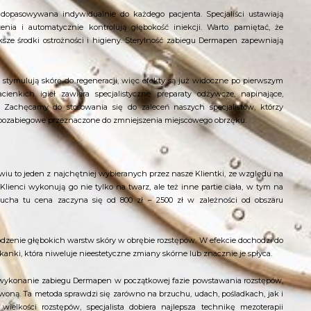
dopasowywana indywidualnie do każdego pacjenta. Specjaliści ustawiają
enia i automatycznie kontrolują głębokość iniekcji. Warto pamiętać, że
ze środki ostrożności i higieny. Sterylność zabiegu Dermapen zapewniają
 stymulują skórę do regeneracji, więc efekty są już widoczne po pierwszym
acienkich igieł zawiera specjalistyczne preparaty odżywcze, napinające,
. Zachęcamy do stosowania się do zaleceń naszych specjalistów, którzy
pozabiegowe przeznaczone do zmniejszenia miejscowego obrzęku.
u to jeden z najchętniej wybieranych przez nasze Klientki, ze względu na
 Klienci wykonują go nie tylko na twarz, ale też inne partie ciała, w tym na
rzucha tu cena zaczyna się od 800 zł – 2500 zł w zależności od obszaru
zkodzenie głębokich warstw skóry w obrębie rozstępów. W efekcie dochodzi do
kanki, która niweluje nieestetyczne zmiany skórne lub znacznie je spłyca.
i wykonanie zabiegu Dermapen w początkowej fazie powstawania rozstępów,
woną. Ta metoda sprawdzi się zarówno na brzuchu, udach, pośladkach, jak i
wielkości rozstępów, specjalista dobiera najlepsza technikę mezoterapii