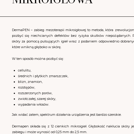
DermaPEN – zabieg mezoterapii mikroigłowej to metoda, która zrewolucjon
pozbyć się niechcianych defektów bez ryzyka skutków niepożądanych.
skóry za pomocą pulsujących igieł wraz z podaniem odpowiednio dobrany
które wnikną głęboko w skórę.
W ten sposób można pozbyć się:
cellulitu,
średnich i płytkich zmarszczek,
blizn, znamion,
rozstępów,
rozszerzonych porów,
zwiotczałej, szarej skóry,
wypadania włosów.
Jak widać zatem, spektrum działania urządzenia jest bardzo szerokie.
Dermapen składa się z 12 cienkich mikroigieł. Głębokość nakłucia skóry j
zabiegu i może wynosić od 0,25 mm do 2,5 mm.