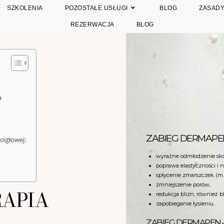
SZKOLENIA
POZOSTAŁE USŁUGI
BLOG
ZASADY
REZERWACJA
BLOG
a
ZABIEG DERMAPE
oigłowej:
wyraźne odmłodzenie skó
poprawa elastyczności i n
spłycenie zmarszczek (m.in
zmniejszenie porów,
RAPIA
redukcja blizn, również 
zapobieganie łysieniu.
ZABIEG DERMAPEN 