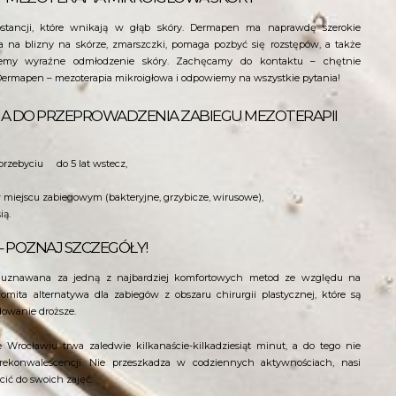
stancji, które wnikają w głąb skóry. Dermapen ma naprawdę szerokie
ła na blizny na skórze, zmarszczki, pomaga pozbyć się rozstępów, a także
jemy wyraźne odmłodzenie skóry. Zachęcamy do kontaktu – chętnie
ermapen – mezoterapia mikroigłowa i odpowiemy na wszystkie pytania!
A DO PRZEPROWADZENIA ZABIEGU MEZOTERAPII
przebyciu do 5 lat wstecz,
 miejscu zabiegowym (bakteryjne, grzybicze, wirusowe),
ią.
– POZNAJ SZCZEGÓŁY!
t uznawana za jedną z najbardziej komfortowych metod ze względu na
komita alternatywa dla zabiegów z obszaru chirurgii plastycznej, które są
ydowanie droższe.
 Wrocławiu trwa zaledwie kilkanaście-kilkadziesiąt minut, a do tego nie
ekonwalescencji. Nie przeszkadza w codziennych aktywnościach, nasi
ić do swoich zajęć.