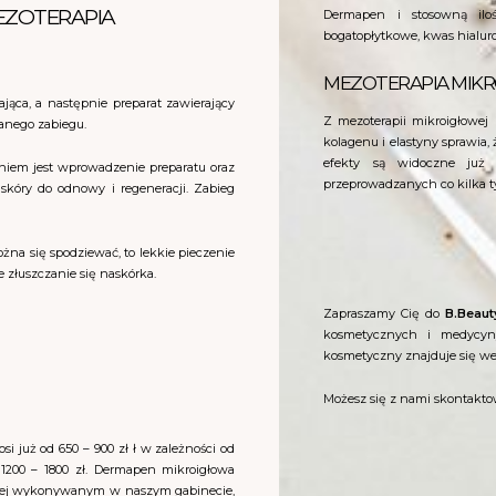
EZOTERAPIA
Dermapen i stosowną ilo
bogatopłytkowe, kwas hialur
MEZOTERAPIA MIKR
ąca, a następnie preparat zawierający
Z mezoterapii mikroigłowej
zanego zabiegu.
kolagenu i elastyny sprawia, 
efekty są widoczne już p
aniem jest wprowadzenie preparatu oraz
przeprowadzanych co kilka t
skóry do odnowy i regeneracji. Zabieg
na się spodziewać, to lekkie pieczenie
złuszczanie się naskórka.
Zapraszamy Cię do
B.Beaut
kosmetycznych i medycyny
kosmetyczny znajduje się w
Możesz się z nami skontakt
 już od 650 – 900 zł ł w zależności od
200 – 1800 zł. Dermapen mikroigłowa
owej wykonywanym w naszym gabinecie,