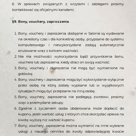
6. W sprawach związanych z wizytami
i zabiegami prosimy
kontaktować się oficjalnymi kanałami.
§9. Bony, vouchery, zaproszenia
Bony, vouchery i zaproszenia dostępne w Salonie są wydawane
na określony czas i dla konkretnej osoby, przypisane do systemu
komputerowego i niewykorzystane zostają automatycznie
anulowane wraz z końcem ważności.
Nie ma możliwości wykorzystania bądź przywrócenia bonu,
vouchera lub zaproszenia, kiedy straci on swoją ważność.
Bony, vouchery i zaproszenia nie mogą być wymienione na
gotówkę.
Bony, vouchery i zaproszenia mogą być wykorzystanie wyłącznie
przez osobę na którą zostały wypisane lub w wyjątkowych
sytuacjach mogą być przepisane na inną osobę.
Bony, vouchery, zaproszenia nie podlegają zwrotowi, prosimy
więc o przemyślane zakupy.
Zgodnie z życzeniem osoba obdarowana może dopłacić do
kuponu, jeżeli wartość usług z których chce skorzystać opiewa na
kwotę wyższą niż wartość kuponu.
Bony, vouchery, zaproszenia można wymienić na inne wybrane
usługi z naszego cennika do kwoty odpowiadającej kwocie