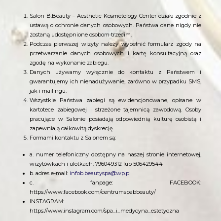
Salon B.Beauty – Aesthetic Kosmetology Center działa zgodnie z
ustawą o ochronie danych osobowych. Państwa dane nigdy nie
zostaną udostępnione osobom trzecim.
Podczas pierwszej wizyty należy wypełnić formularz zgody na
przetwarzanie danych osobowych i kartę konsultacyjną oraz
zgodę na wykonanie zabiegu.
Danych używamy wyłącznie do kontaktu z Państwem i
gwarantujemy ich nienadużywanie, zarówno w przypadku SMS,
jak i mailingu.
Wszystkie Państwa zabiegi są ewidencjonowane, opisane w
kartotece zabiegowej i strzeżone tajemnicą zawodową. Osoby
pracujące w Salonie posiadają odpowiednią kulturę osobistą i
zapewniają całkowitą dyskrecję.
Formami kontaktu z Salonem są:
a. numer telefoniczny dostępny na naszej stronie internetowej,
wizytówkach i ulotkach: 796049312 lub 506429544
b. adres e-mail:
infob.beautyspa@wp.pl
c. fanpage:
FACEBOOK:
https://www.facebook.com/centrumspabbeauty/
INSTAGRAM:
https://www.instagram.com/spa_i_medycyna_estetyczna