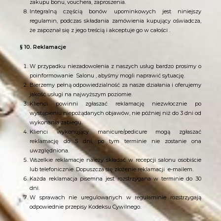
zakupu bonu, vouchera, zaproszenia.
Integralną częścią bonów upominkowych jest niniejszy
regulamin, podczas składania zamówienia kupujący oświadcza,
że zapoznał się z jego treścią i akceptuje go w całości .
§ 10. Reklamacje
W przypadku niezadowolenia z naszych usług bardzo prosimy o
poinformowanie
Salonu , abyśmy mogli naprawić sytuację.
Bierzemy pełną odpowiedzialność za nasze działania i oferujemy
jakość usługi na najwyższym poziomie.
Klienci powinni zgłaszać reklamację niezwłocznie po
wystąpieniu niepożądanych objawów, nie później niż do 3 dni od
wykonania zabiegu.
Klienci wykonujący manicure/pedicure mogą zgłaszać
reklamację do 5 dni, po tym terminie nie zostanie ona
uwzględniona.
Wszelkie reklamacje należy składać w recepcji salonu osobiście
lub telefonicznie. Dopuszcza się złożenie reklamacji
e-mailem.
Każda reklamacja pisemna jest rozstrzygana w terminie do 30
dni.
W sprawach nie uregulowanych w regulaminie rozstrzygają
odpowiednie przepisy Kodeksu Cywilnego.