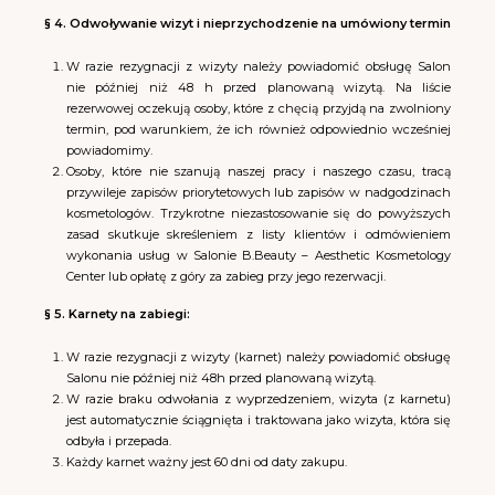
§ 4. Odwoływanie wizyt i nieprzychodzenie na umówiony termin
W razie rezygnacji z wizyty należy powiadomić obsługę Salon
nie później niż 48 h przed planowaną wizytą.
Na liście
rezerwowej oczekują osoby, które z chęcią przyjdą na zwolniony
termin, pod warunkiem, że ich również odpowiednio wcześniej
powiadomimy.
Osoby, które nie szanują naszej pracy i naszego czasu, tracą
przywileje zapisów priorytetowych lub zapisów w nadgodzinach
kosmetologów. Trzykrotne niezastosowanie się do powyższych
zasad skutkuje skreśleniem z listy klientów i odmówieniem
wykonania usług w Salonie B.Beauty – Aesthetic Kosmetology
Center lub opłatę z góry za zabieg przy jego rezerwacji.
§ 5. Karnety na zabiegi:
W razie rezygnacji z wizyty (karnet) należy powiadomić obsługę
Salonu
nie później niż 48h przed planowaną wizytą.
W razie braku odwołania z wyprzedzeniem, wizyta (z karnetu)
jest automatycznie ściągnięta i traktowana jako wizyta, która się
odbyła i przepada.
Każdy karnet ważny jest 60 dni od daty zakupu.