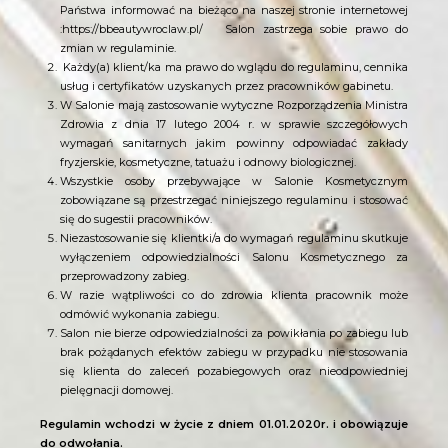
Państwa informować na bieżąco na naszej stronie internetowej
:https://bbeautywroclaw.pl/
Salon zastrzega sobie prawo do
zmian w regulaminie.
Każdy(a) klient/ka ma prawo do wglądu do regulaminu, cennika
usług i certyfikatów uzyskanych przez pracowników gabinetu.
W Salonie mają zastosowanie wytyczne Rozporządzenia Ministra
Zdrowia z dnia 17 lutego 2004 r. w sprawie szczegółowych
wymagań sanitarnych jakim powinny odpowiadać zakłady
fryzjerskie, kosmetyczne, tatuażu i odnowy biologicznej.
Wszystkie osoby przebywające w Salonie Kosmetycznym
zobowiązane są przestrzegać niniejszego regulaminu i stosować
się do sugestii pracowników.
Niezastosowanie się klientki/a do wymagań regulaminu skutkuje
wyłączeniem odpowiedzialności Salonu Kosmetycznego za
przeprowadzony zabieg.
W razie wątpliwości co do zdrowia klienta pracownik może
odmówić wykonania zabiegu.
Salon nie bierze odpowiedzialności za powikłania po zabiegu lub
brak pożądanych efektów zabiegu w przypadku nie stosowania
się klienta do zaleceń pozabiegowych oraz nieodpowiedniej
pielęgnacji domowej.
Regulamin wchodzi w życie z dniem 01.01.2020r. i obowiązuje
do odwołania.