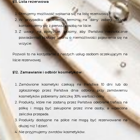
§11. Lista rezerwowa
Oferujemy możliwość wpisania się na listę rezerwową.
W przypadku zwolnienia terminu na dany zabieg, zawsze
kontaktujemy się z pierwszą osobą na liście.
Z uwagi na powyższe, prosimy, aby Państwo niezwłocznie
powiadamiali obsługę Salonu o niemożliwości pojawienia się na
wizycie.
Pozwoli to na korzystanie z naszych usług osobom oczekującym na
liście rezerwowej.
§12. Zamawianie i odbiór kosmetyków
Zamówione kosmetyki czekają na Państwa 10 dni lub do
zgłoszonego przez Państwa dnia odbioru, przy zamówieniu
kosmetyków pobieramy zaliczkę 30% wartości ceny.
Produkty, które nie zostaną przez Państwa odebrane trafiają na
półkę i mogą być zakupione przez inne osoby, a wpłacona
zaliczka przepada.
Produkty dostępne na półce nie mogą być rezerwowane na
dłużej niż 1 dzień.
Nie przyjmujemy zwrotów kosmetyków.