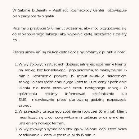
W Salonie B.Beauty – Aesthetic Kosmetology Center
obowiązuje
plan pracy oparty o grafik.
Prosimy o przybycie 5-10 minut wcześniej, aby móc przygotować się
do zaplanowanego zabiegu: aby wypełnić kartę, skorzystać z toalety
itp….
Klienci umawiani są na konkretne godziny, prosimy o punktualność.
W wyjątkowych sytuacjach dopuszczalne jest spóźnienie klienta
na zabieg bez konsekwencji jego skrócenia, to maksymalnie 15
minut. Spóźnienie powyżej 15 minut skutkuje skróceniem
zabiegu o czas spóźnienia, a jego koszt to 100 % ceny. Spóźnianie
klienta nie może przesuwać czasu następnego zabiegu.
O
spóźnieniu prosimy informować telefonicznie lub
SMS
niezwłocznie przed planowaną godziną rozpoczęcia
zabiegu.
W przypadku znacznego spóźnienia (powyżej 30 minut) klient
musi liczyć się z odmową wykonania zabiegu w danym dniu i
ustaleniem nowego terminu.
W wyjątkowych sytuacjach obsługa w Salonie
dopuszcza okres
oczekiwania klienta w poczekalni do 15 minut.