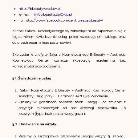
https://bbeautywroclaw.pl
e-mail:
infob.beautyspa@wp.pl
fb:
https://www.facebook.com/centrumspabbeauty/
Klienci Salonu Kosmetycznego są zobowiązani do zapoznania się z
regulaminem świadczenia usług przed rozpoczęciem zabiegu oraz
do przestrzegania jego postanowień.
Skorzystanie z oferty Salonu Kosmetycznego B.Beauty – Aesthetic
Kosmetology Center oznacza akceptację regulaminu bez
konieczności jego podpisania.
§ 1. Świadczenie usług
Salon Kosmetyczny B.Beauty – Aesthetic Kosmetology Center
świadczy usługi przy ul. Hartmana 4/2U we Wrocławiu.
Zmiany w godzinach otwarcia salonu mogą ulec zmianie z
przyczyn niezależnych od nas: absencji pracownika lub
losowych (typu: brak prądu, wody, gazu ).
§ 2. Umawianie na wizyty
Prosimy o szczegółowe planowanie swojej wizyty tj. zabiegu