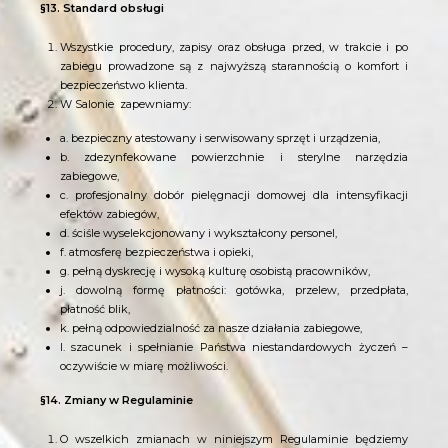
§13. Standard obsługi
Wszystkie procedury, zapisy oraz obsługa przed, w trakcie i po
zabiegu prowadzone są z najwyższą starannością o komfort i
bezpieczeństwo klienta.
W Salonie
zapewniamy:
a. bezpieczny atestowany i serwisowany sprzęt i urządzenia,
b. zdezynfekowane powierzchnie i sterylne narzędzia
zabiegowe,
c. profesjonalny dobór pielęgnacji domowej dla intensyfikacji
efektów zabiegów,
d. ściśle wyselekcjonowany i wykształcony personel,
f. atmosferę bezpieczeństwa i opieki,
g. pełną dyskrecję i wysoką kulturę osobistą pracowników,
j. dowolną formę płatności: gotówka, przelew, przedpłata,
płatność blik,
k. pełną odpowiedzialność za nasze działania zabiegowe,
l. szacunek i spełnianie Państwa niestandardowych życzeń –
oczywiście w miarę możliwości.
§14. Zmiany w Regulaminie
O wszelkich zmianach w niniejszym Regulaminie będziemy